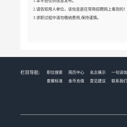
1.本平台仅供信息发布。
2.请告知用人单位，该信息是在常熟招聘网上看到的
3.求职过程中请勿缴纳费用,保持谨慎。
栏目导航:
职位搜索
简历中心
名企展示
一句话
套餐标准
金币充值
意见建议
联系我