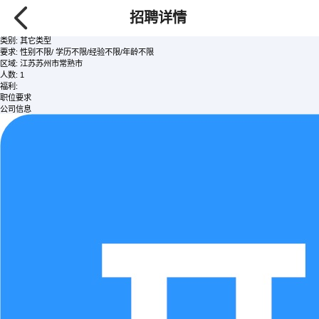
气体维护人员
/全职
招聘详情
面议
发布时间:2026-08-06 查看次数:353
类别:
其它类型
要求:
性别不限/ 学历不限/经验不限/年龄不限
区域:
江苏苏州市常熟市
人数:
1
福利:
职位要求
公司信息