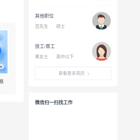
其他职位
范先生
·
硕士
技工/普工
黄女士
·
高中以下
查看更多简历
息
微信扫一扫找工作