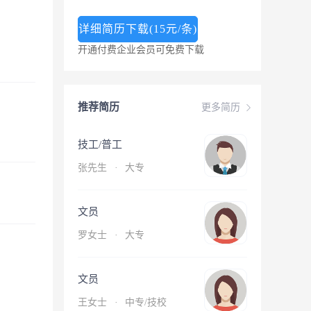
详细简历下载(15元/条)
开通付费企业会员可免费下载
推荐简历
更多简历
技工/普工
张先生
·
大专
文员
罗女士
·
大专
文员
王女士
·
中专/技校